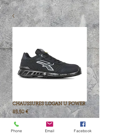
CHAUSSURES LOGAN U POWER
Prix
85,50 €
Quantité
*
Phone
Email
Facebook