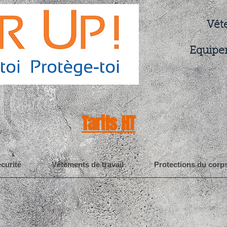
Vêt
Equipe
Tarifs HT
curité
Vêtements de travail
Protections du corp