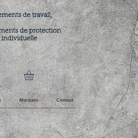
ements de travail
ments de protection
individuelle
s
Marques
Contact