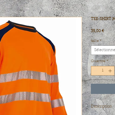
TEE-SHIRT 
Prix
35,00 €
taille
*
Sélectionne
Quantité
*
Description